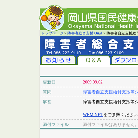
トップページ
>
障害者総合支援:Q&A
> 障害者自立支援給
更新日
2009.09.02
質問
障害者自立支援給付支払等
解答
障害者自立支援給付支払等
WEM NET
をご参照ください
添付ファイル
添付ファイルはありません