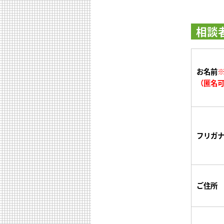
相談
お名前
（匿名
フリガ
ご住所