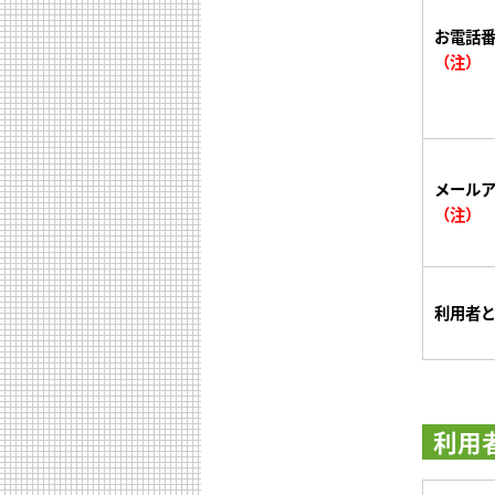
お電話
（注）
メール
（注）
利用者
利用