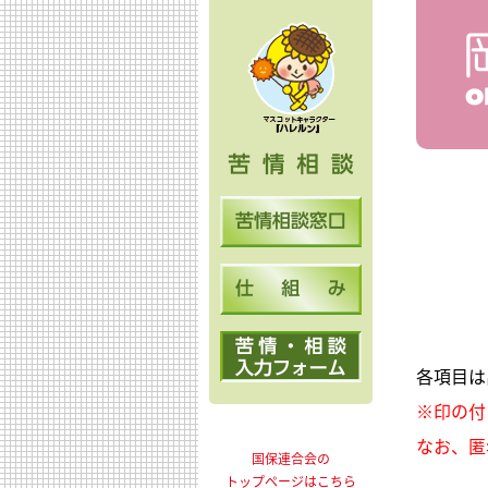
苦情相談窓口
仕組み
苦情・相談入力フ
各項目は
※印の付
なお、匿
国保連合会の
トップページはこちら